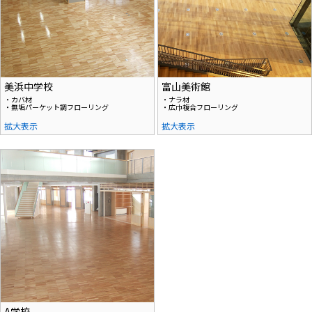
美浜中学校
富山美術館
・カバ材
・ナラ材
・無垢パーケット調フローリング
・広巾複合フローリング
拡大表示
拡大表示
A学校