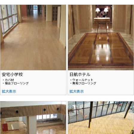
安宅小学校
日航ホテル
・カバ材
・ウォールナット
・複合フローリング
・無垢フローリング
拡大表示
拡大表示