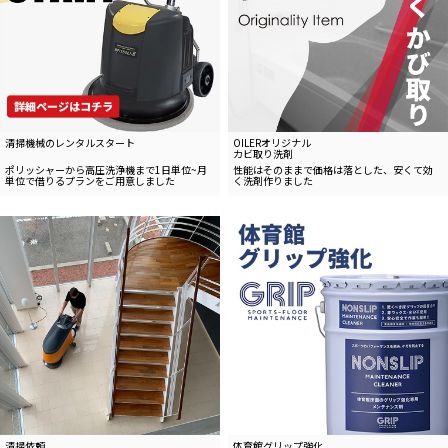
清掃機械のレンタルスタート
OILERオリジナル
カビ取り洗剤
ポリッシャーから高圧洗浄機まで
1日単位~
月
性能はそのままで価格は落とした、
安くて効
単位で借りるプランをご用意しました
く洗剤作りました
清掃依頼
体育館グリップ強化