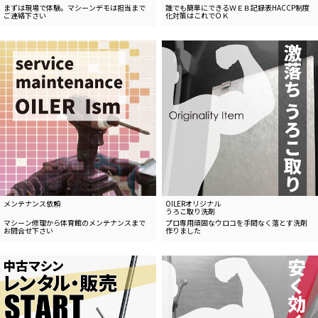
まずは現場で体験。
マシーンデモは担当まで
誰でも簡単にできるＷＥＢ記録表
HACCP制度
ご連絡下さい
化対策はこれでＯＫ
メンテナンス依頼
OILERオリジナル
うろこ取り洗剤
マシーン修理から体育館のメンテナンスまで
プロ専用
頑固なウロコを手間なく落とす洗剤
お問合せ下さい
作りました